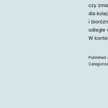
czy zmie
dla kole
i bioróż
odległe 
W konte
Published
Categoriz