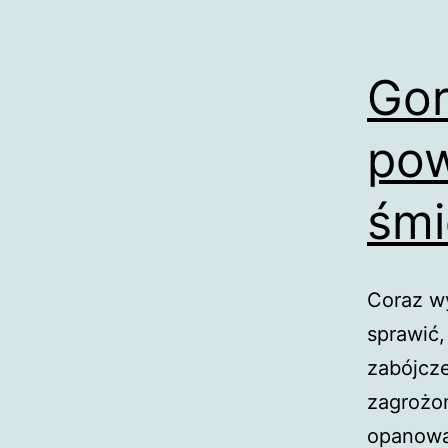
Gor
pow
śmi
Coraz w
sprawić,
zabójcze
zagrożon
opanować