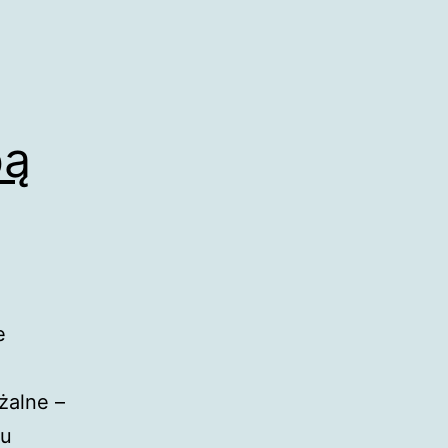
bą
ą
e
żalne –
cu