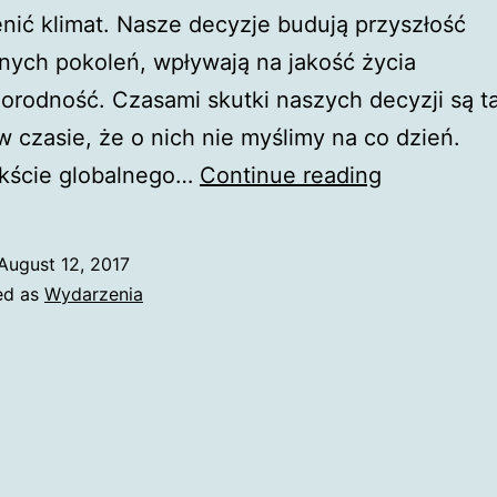
nić klimat. Nasze decyzje budują przyszłość
jnych pokoleń, wpływają na jakość życia
norodność. Czasami skutki naszych decyzji są t
w czasie, że o nich nie myślimy na co dzień.
Gorące,
kście globalnego…
Continue reading
wilgotne
powietrze
August 12, 2017
niesie
ed as
Wydarzenia
ze
sobą
śmiertelne
zagrożenie