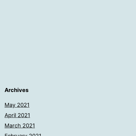
zaostrzenie
regulacji
emisji
z
przemysłu
lotniczego
Archives
May 2021
April 2021
March 2021
February 2021