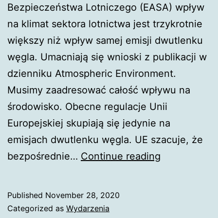
Bezpieczeństwa Lotniczego (EASA) wpływ
na klimat sektora lotnictwa jest trzykrotnie
większy niż wpływ samej emisji dwutlenku
węgla. Umacniają się wnioski z publikacji w
dzienniku Atmospheric Environment.
Musimy zaadresować całość wpływu na
środowisko. Obecne regulacje Unii
Europejskiej skupiają się jedynie na
emisjach dwutlenku węgla. UE szacuje, że
Unia
bezpośrednie…
Continue reading
Europejska
apeluje
Published
November 28, 2020
o
Categorized as
Wydarzenia