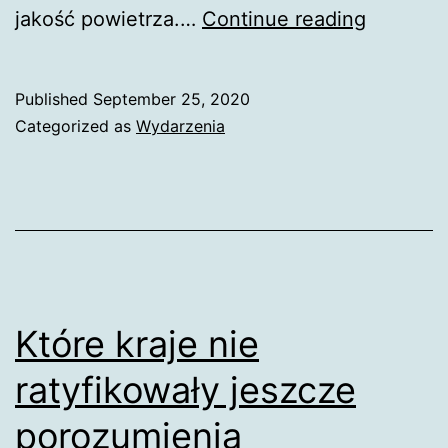
Zeroemi
jakość powietrza.…
Continue reading
Polska
2050
Published
September 25, 2020
Categorized as
Wydarzenia
Które kraje nie
ratyfikowały jeszcze
porozumienia