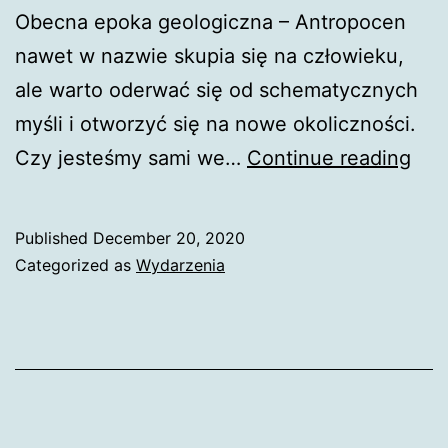
Obecna epoka geologiczna – Antropocen
nawet w nazwie skupia się na człowieku,
ale warto oderwać się od schematycznych
myśli i otworzyć się na nowe okoliczności.
Nie
Czy jesteśmy sami we…
Continue reading
jes
sam
Published
December 20, 2020
we
Categorized as
Wydarzenia
wsz