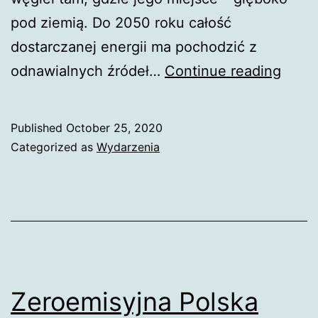
pod ziemią. Do 2050 roku całość
dostarczanej energii ma pochodzić z
PGE
odnawialnych źródeł…
Continue reading
planu
do
Published
October 25, 2020
2050
Categorized as
Wydarzenia
roku
przej
w
100%
na
OZE
Zeroemisyjna Polska