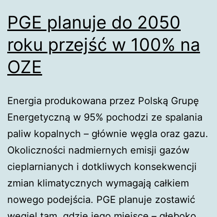
lotniczego
PGE planuje do 2050
roku przejść w 100% na
OZE
Energia produkowana przez Polską Grupę
Energetyczną w 95% pochodzi ze spalania
paliw kopalnych – głównie węgla oraz gazu.
Okoliczności nadmiernych emisji gazów
cieplarnianych i dotkliwych konsekwencji
zmian klimatycznych wymagają całkiem
nowego podejścia. PGE planuje zostawić
węgiel tam, gdzie jego miejsce – głęboko