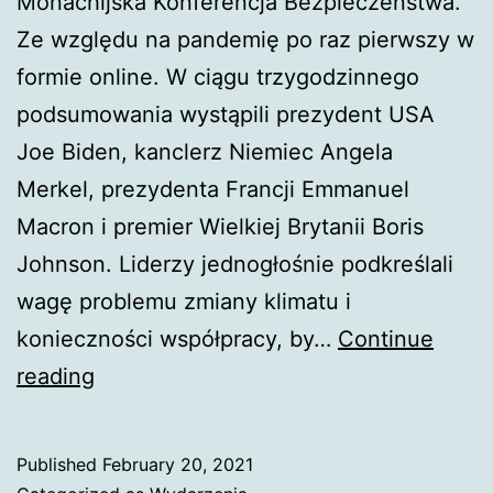
Monachijska Konferencja Bezpieczeństwa.
Ze względu na pandemię po raz pierwszy w
formie online. W ciągu trzygodzinnego
podsumowania wystąpili prezydent USA
Joe Biden, kanclerz Niemiec Angela
Merkel, prezydenta Francji Emmanuel
Macron i premier Wielkiej Brytanii Boris
Johnson. Liderzy jednogłośnie podkreślali
wagę problemu zmiany klimatu i
konieczności współpracy, by…
Continue
Ożywienie
reading
klimatycznego
sojuszu
Published
February 20, 2021
transatlantyckiego