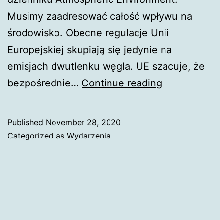
Musimy zaadresować całość wpływu na
środowisko. Obecne regulacje Unii
Europejskiej skupiają się jedynie na
emisjach dwutlenku węgla. UE szacuje, że
Unia
bezpośrednie…
Continue reading
Europejska
apeluje
Published
November 28, 2020
o
Categorized as
Wydarzenia
zaostrzenie
regulacji
emisji
z
przemysłu