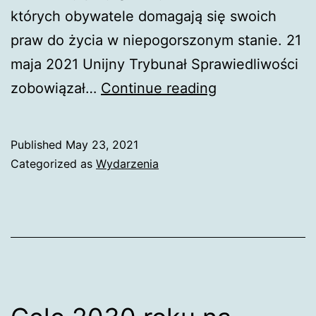
których obywatele domagają się swoich
praw do życia w niepogorszonym stanie. 21
maja 2021 Unijny Trybunał Sprawiedliwości
Zdrowie
zobowiązał…
Continue reading
i
życie
Published
May 23, 2021
w
Categorized as
Wydarzenia
starciu
z
przyzwyczajen