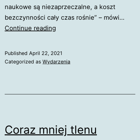
naukowe są niezaprzeczalne, a koszt
bezczynności cały czas rośnie” – mówi…
Cele
Continue reading
2030
roku
Published
April 22, 2021
na
Categorized as
Wydarzenia
szczycie
klimatycznym
Bidena
Coraz mniej tlenu