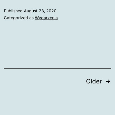
nie
Published
August 23, 2020
raty
Categorized as
Wydarzenia
jesz
poro
pary
Posts
Older
pagination