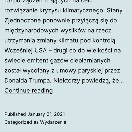
rozporządzeń mających na celu
rozwiązanie kryzysu klimatycznego. Stany
Zjednoczone ponownie przyłączą się do
międzynarodowych wysiłków na rzecz
utrzymania zmiany klimatu pod kontrolą.
Wcześniej USA – drugi co do wielkości na
świecie emitent gazów cieplarnianych
został wycofany z umowy paryskiej przez
Donalda Trumpa. Niektórzy powiedzą, że…
Stany
Continue reading
Zjednoczone
znów
Published
January 21, 2021
w
Categorized as
Wydarzenia
porozumieniu