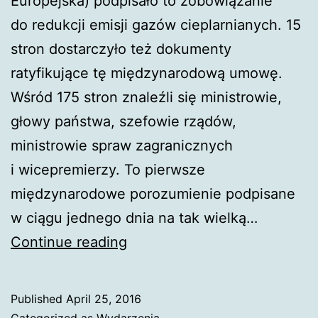
Europejska) podpisało to zobowiązanie
do redukcji emisji gazów cieplarnianych. 15
stron dostarczyło też dokumenty
ratyfikujące tę międzynarodową umowę.
Wśród 175 stron znaleźli się ministrowie,
głowy państwa, szefowie rządów,
ministrowie spraw zagranicznych
i wicepremierzy. To pierwsze
międzynarodowe porozumienie podpisane
w ciągu jednego dnia na tak wielką…
174
Continue reading
kraje
podpisały
Published
April 25, 2016
porozumienie
Categorized as
Wydarzenia