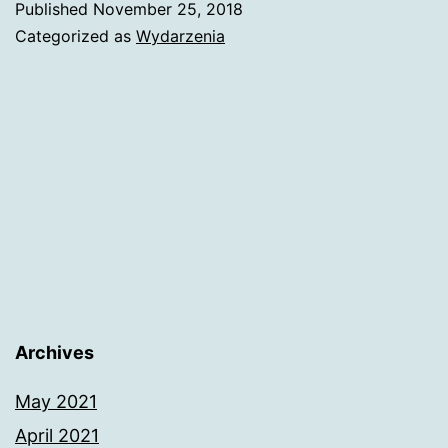
Published
November 25, 2018
elekt
Categorized as
Wydarzenia
węgl
do
2030
roku
Archives
May 2021
April 2021