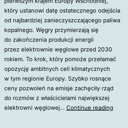
pierwszym krajem Europy Wschodniej,
który ustanowi datę ostatecznego odejścia
od najbardziej zanieczyszczającego paliwa
kopalnego. Węgry przymierzają się
do zakończenia produkcji energii
przez elektrownie węglowe przed 2030
rokiem. To krok, który pomoże przełamać
opozycję ambitnych celi klimatycznych
w tym regionie Europy. Szybko rosnące
ceny pozwoleń na emisje zachęciły rząd
do rozmów z właścicielami największej
Węgr
elektrowni węglowej…
Continue reading
chcą
wyco